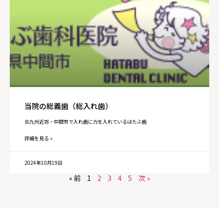
当院の総義歯（総入れ歯）
北九州近郊・中間市で入れ歯に力を入れているはたぶ歯
詳細を見る »
2024年10月19日
« 前
1
2
3
4
5
次 »